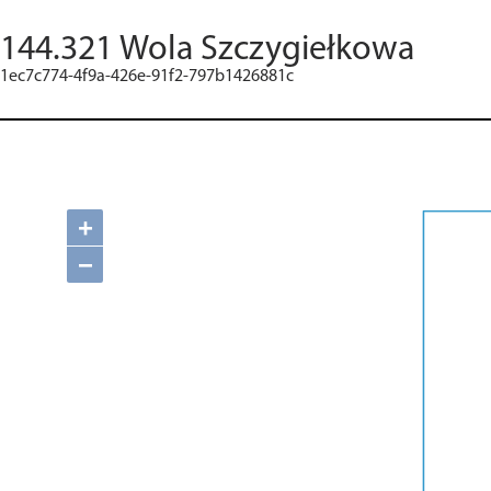
144.321 Wola Szczygiełkowa
1ec7c774-4f9a-426e-91f2-797b1426881c
+
−