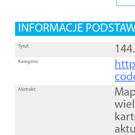
INFORMACJE PODSTA
144
Tytuł:
http
Kategoria:
cod
Mapa
Abstrakt:
wie
kar
akt