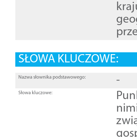
kraj
geog
prze
SŁOWA KLUCZOWE:
-
Nazwa słownika podstawowego:
Pun
Słowa kluczowe:
nim
zwi
gos