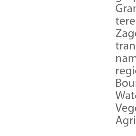
Gra
ter
Zag
tra
nam
reg
Bou
Wat
Veg
Agri