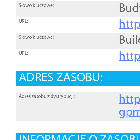
Bud
Słowo kluczowe:
htt
URL:
Buil
Słowo kluczowe:
htt
URL:
ADRES ZASOBU:
http
Adres zasobu z dystrybucji:
gpm