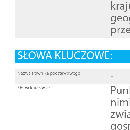
kraj
geog
prze
SŁOWA KLUCZOWE:
-
Nazwa słownika podstawowego:
Pun
Słowa kluczowe:
nim
zwi
gos