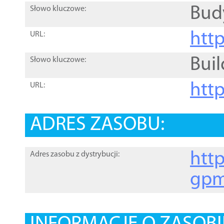
Bud
Słowo kluczowe:
htt
URL:
Buil
Słowo kluczowe:
htt
URL:
ADRES ZASOBU:
http
Adres zasobu z dystrybucji:
gpm