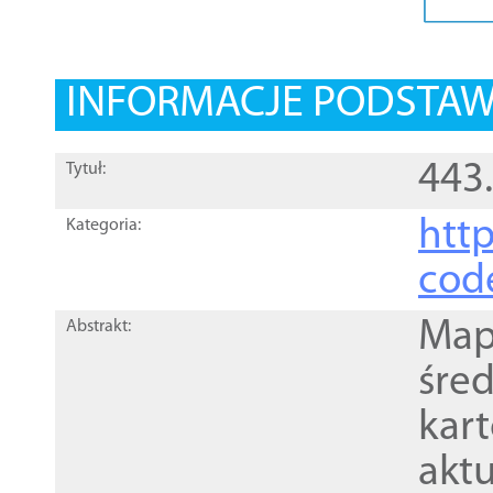
INFORMACJE PODSTA
443.
Tytuł:
http
Kategoria:
cod
Mapa
Abstrakt:
śre
kar
akt