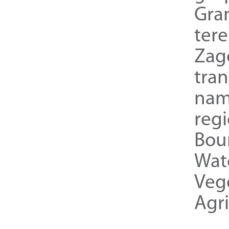
Gra
ter
Zag
tra
nam
reg
Bou
Wat
Veg
Agri