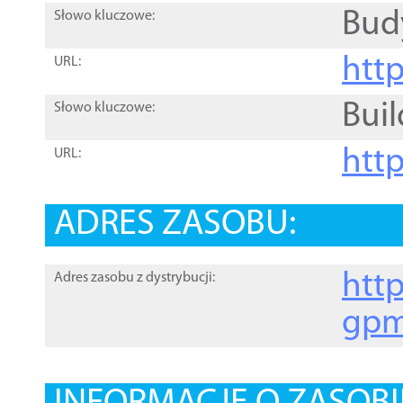
Bud
Słowo kluczowe:
htt
URL:
Buil
Słowo kluczowe:
htt
URL:
ADRES ZASOBU:
http
Adres zasobu z dystrybucji:
gpm