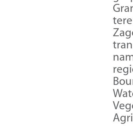
Gra
ter
Zag
tra
nam
reg
Bou
Wat
Veg
Agri