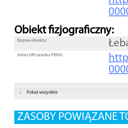
http
000
Obiekt fizjograficzny:
Łeb
Nazwa obiektu:
http
Adres URI zasobu PRNG:
000
Pokaż wszystkie
ZASOBY POWIĄZANE T