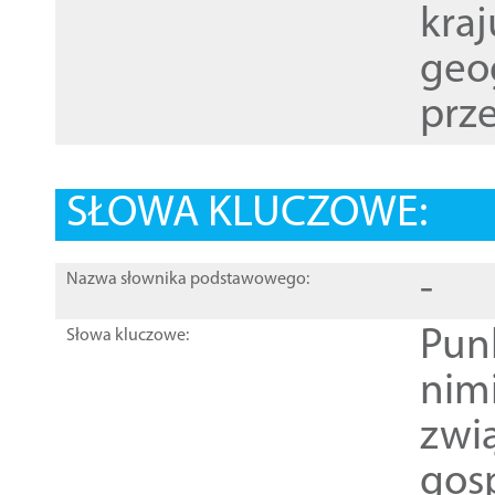
kraj
geog
prze
SŁOWA KLUCZOWE:
-
Nazwa słownika podstawowego:
Pun
Słowa kluczowe:
nim
zwi
gos