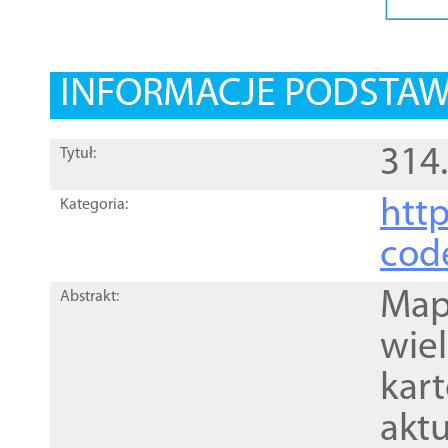
INFORMACJE PODSTA
314.
Tytuł:
http
Kategoria:
cod
Mapa
Abstrakt:
wie
kar
akt