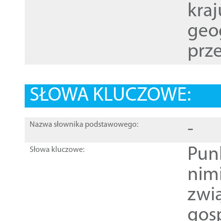
kraj
geog
prze
SŁOWA KLUCZOWE:
-
Nazwa słownika podstawowego:
Pun
Słowa kluczowe:
nim
zwi
gos