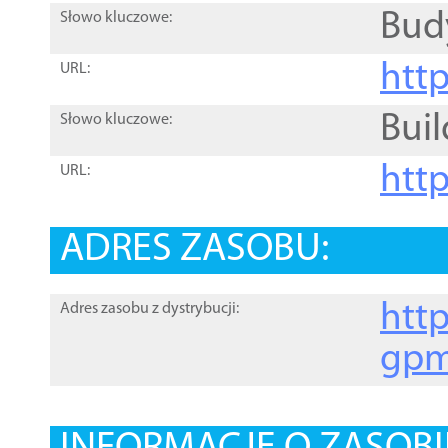
Bud
Słowo kluczowe:
htt
URL:
Buil
Słowo kluczowe:
htt
URL:
ADRES ZASOBU:
http
Adres zasobu z dystrybucji:
gpm