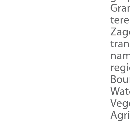
Gra
ter
Zag
tra
nam
reg
Bou
Wat
Veg
Agri