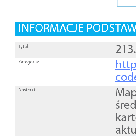
INFORMACJE PODSTA
213
Tytuł:
http
Kategoria:
cod
Mapa
Abstrakt:
śre
kar
akt