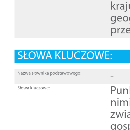
kraj
geog
prze
SŁOWA KLUCZOWE:
-
Nazwa słownika podstawowego:
Pun
Słowa kluczowe:
nim
zwi
gos