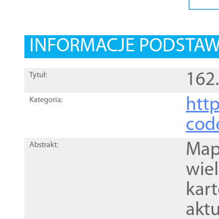
INFORMACJE PODSTA
162
Tytuł:
http
Kategoria:
cod
Mapa
Abstrakt:
wie
kar
akt