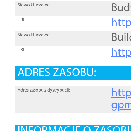
Bud
Słowo kluczowe:
htt
URL:
Buil
Słowo kluczowe:
htt
URL:
ADRES ZASOBU:
http
Adres zasobu z dystrybucji:
gpm