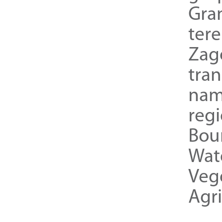
Gra
ter
Zag
tra
nam
reg
Bou
Wat
Veg
Agri