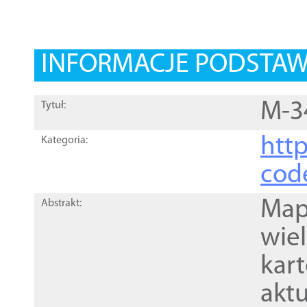
INFORMACJE PODSTA
M-3
Tytuł:
http
Kategoria:
cod
Mapa
Abstrakt:
wie
kar
akt