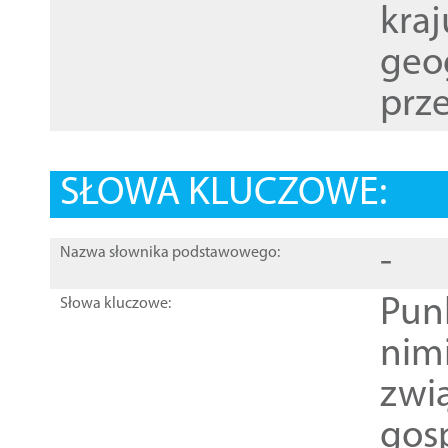
kraj
geog
prze
SŁOWA KLUCZOWE:
-
Nazwa słownika podstawowego:
Pun
Słowa kluczowe:
nim
zwi
gos