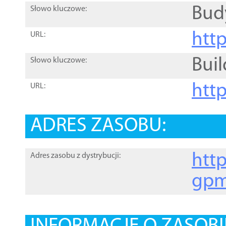
Bud
Słowo kluczowe:
htt
URL:
Buil
Słowo kluczowe:
htt
URL:
ADRES ZASOBU:
http
Adres zasobu z dystrybucji:
gpm