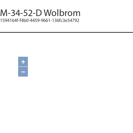
M-34-52-D Wolbrom
1594164f-f4b0-4459-9661-136fc3e54792
+
−