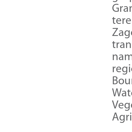
Gra
ter
Zag
tra
nam
reg
Bou
Wat
Veg
Agri