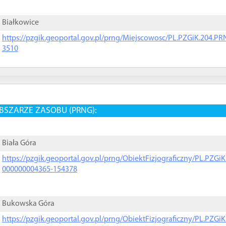
Białkowice
https://pzgik.geoportal.gov.pl/prng/Miejscowosc/PL.PZGiK.204.
3510
BSZARZE ZASOBU (PRNG):
Biała Góra
https://pzgik.geoportal.gov.pl/prng/ObiektFizjograficzny/PL.PZG
000000004365-154378
Bukowska Góra
https://pzgik.geoportal.gov.pl/prng/ObiektFizjograficzny/PL.PZG