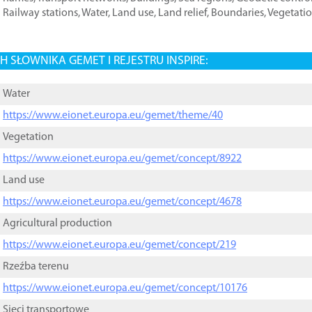
Railway stations
,
Water
,
Land use
,
Land relief
,
Boundaries
,
Vegetati
 SŁOWNIKA GEMET I REJESTRU INSPIRE:
Water
https://www.eionet.europa.eu/gemet/theme/40
Vegetation
https://www.eionet.europa.eu/gemet/concept/8922
Land use
https://www.eionet.europa.eu/gemet/concept/4678
Agricultural production
https://www.eionet.europa.eu/gemet/concept/219
Rzeźba terenu
https://www.eionet.europa.eu/gemet/concept/10176
Sieci transportowe