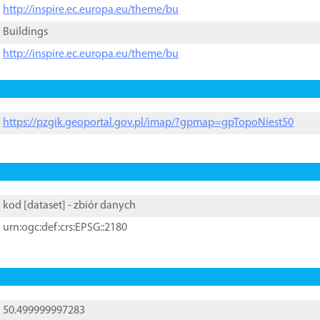
http://inspire.ec.europa.eu/theme/bu
Buildings
http://inspire.ec.europa.eu/theme/bu
https://pzgik.geoportal.gov.pl/imap/?gpmap=gpTopoNiest50
kod [
dataset
] - zbiór danych
urn:ogc:def:crs:EPSG::2180
50.499999997283