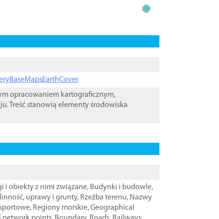
ageryBaseMapsEarthCover
wym opracowaniem kartograficznym,
ju. Treść stanowią elementy środowiska
i i obiekty z nimi związane
,
Budynki i budowle
,
linność, uprawy i grunty
,
Rzeźba terenu
,
Nazwy
nsportowe
,
Regiony morskie
,
Geographical
l network points
,
Boundary
,
Roads
,
Railways
,