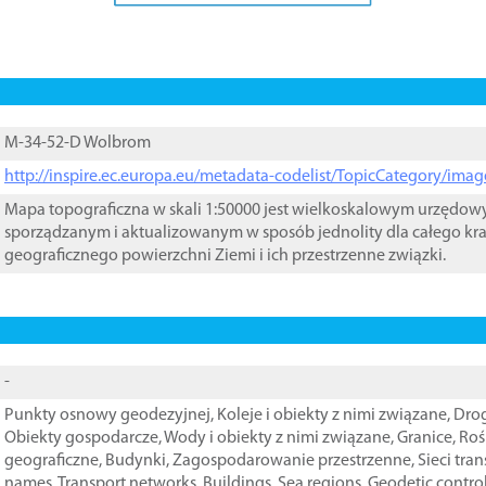
M-34-52-D Wolbrom
http://inspire.ec.europa.eu/metadata-codelist/TopicCategory/im
Mapa topograficzna w skali 1:50000 jest wielkoskalowym urzędo
sporządzanym i aktualizowanym w sposób jednolity dla całego kra
geograficznego powierzchni Ziemi i ich przestrzenne związki.
-
Punkty osnowy geodezyjnej
,
Koleje i obiekty z nimi związane
,
Drog
Obiekty gospodarcze
,
Wody i obiekty z nimi związane
,
Granice
,
Roś
geograficzne
,
Budynki
,
Zagospodarowanie przestrzenne
,
Sieci tra
names
,
Transport networks
,
Buildings
,
Sea regions
,
Geodetic contro