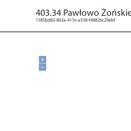
403.34 Pawłowo Żoński
1585bd83-803a-417e-a538-f48836c29ebf
+
−