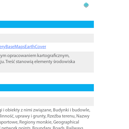
ageryBaseMapsEarthCover
owym opracowaniem kartograficznym,
ju. Treść stanowią elementy środowiska
i i obiekty z nimi związane
,
Budynki i budowle
,
linność, uprawy i grunty
,
Rzeźba terenu
,
Nazwy
nsportowe
,
Regiony morskie
,
Geographical
l network points
,
Boundary
,
Roads
,
Railways
,