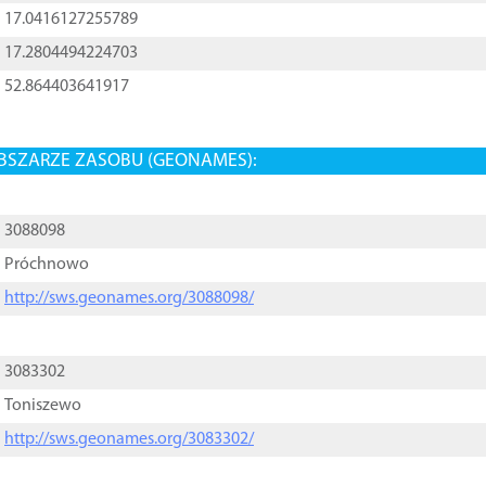
17.0416127255789
17.2804494224703
52.864403641917
BSZARZE ZASOBU (GEONAMES):
3088098
Próchnowo
http://sws.geonames.org/3088098/
3083302
Toniszewo
http://sws.geonames.org/3083302/