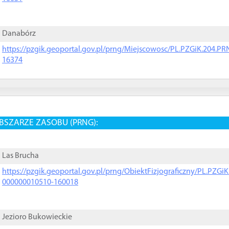
Danabórz
https://pzgik.geoportal.gov.pl/prng/Miejscowosc/PL.PZGiK.204.
16374
BSZARZE ZASOBU (PRNG):
Las Brucha
https://pzgik.geoportal.gov.pl/prng/ObiektFizjograficzny/PL.PZG
000000010510-160018
Jezioro Bukowieckie