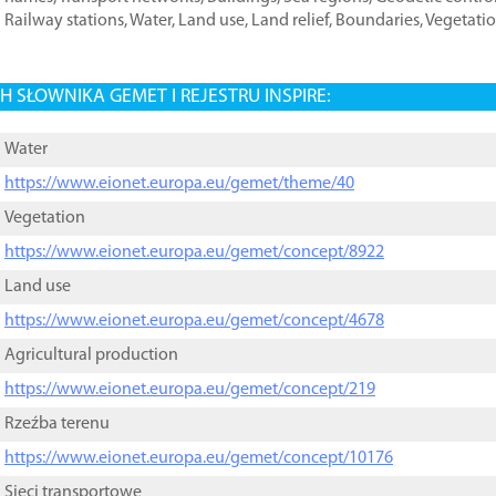
Railway stations
,
Water
,
Land use
,
Land relief
,
Boundaries
,
Vegetati
 SŁOWNIKA GEMET I REJESTRU INSPIRE:
Water
https://www.eionet.europa.eu/gemet/theme/40
Vegetation
https://www.eionet.europa.eu/gemet/concept/8922
Land use
https://www.eionet.europa.eu/gemet/concept/4678
Agricultural production
https://www.eionet.europa.eu/gemet/concept/219
Rzeźba terenu
https://www.eionet.europa.eu/gemet/concept/10176
Sieci transportowe