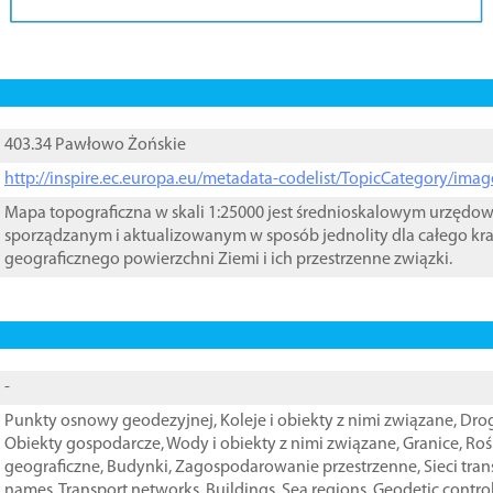
403.34 Pawłowo Żońskie
http://inspire.ec.europa.eu/metadata-codelist/TopicCategory/im
Mapa topograficzna w skali 1:25000 jest średnioskalowym urzęd
sporządzanym i aktualizowanym w sposób jednolity dla całego kra
geograficznego powierzchni Ziemi i ich przestrzenne związki.
-
Punkty osnowy geodezyjnej
,
Koleje i obiekty z nimi związane
,
Drog
Obiekty gospodarcze
,
Wody i obiekty z nimi związane
,
Granice
,
Roś
geograficzne
,
Budynki
,
Zagospodarowanie przestrzenne
,
Sieci tra
names
,
Transport networks
,
Buildings
,
Sea regions
,
Geodetic contro