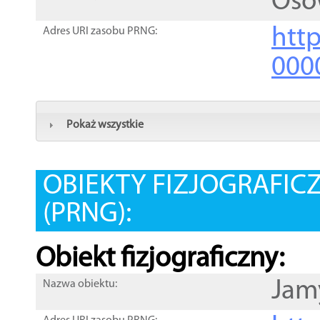
Oso
htt
Adres URI zasobu PRNG:
000
Pokaż wszystkie
OBIEKTY FIZJOGRAFIC
(PRNG):
Obiekt fizjograficzny:
Jam
Nazwa obiektu: