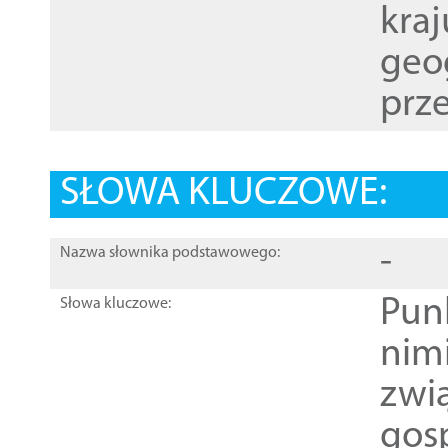
kraj
geog
prze
SŁOWA KLUCZOWE:
-
Nazwa słownika podstawowego:
Pun
Słowa kluczowe:
nim
zwi
gos