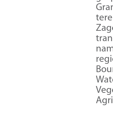
Gra
ter
Zag
tra
nam
reg
Bou
Wat
Veg
Agri