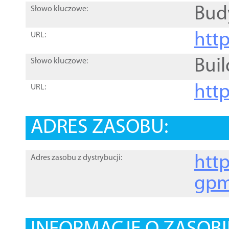
Bud
Słowo kluczowe:
htt
URL:
Buil
Słowo kluczowe:
htt
URL:
ADRES ZASOBU:
http
Adres zasobu z dystrybucji:
gpm