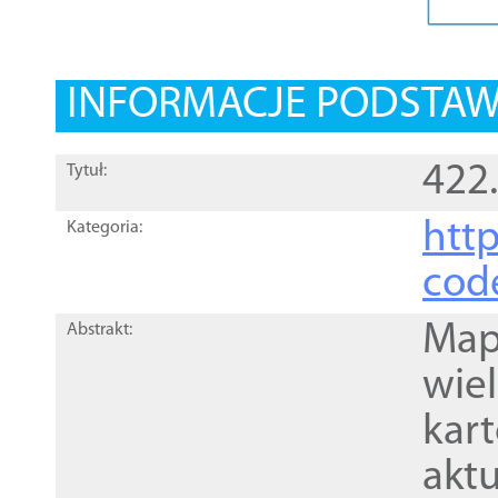
INFORMACJE PODSTA
422
Tytuł:
http
Kategoria:
cod
Mapa
Abstrakt:
wie
kar
akt