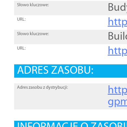
Bud
Słowo kluczowe:
htt
URL:
Buil
Słowo kluczowe:
htt
URL:
ADRES ZASOBU:
http
Adres zasobu z dystrybucji:
gpm