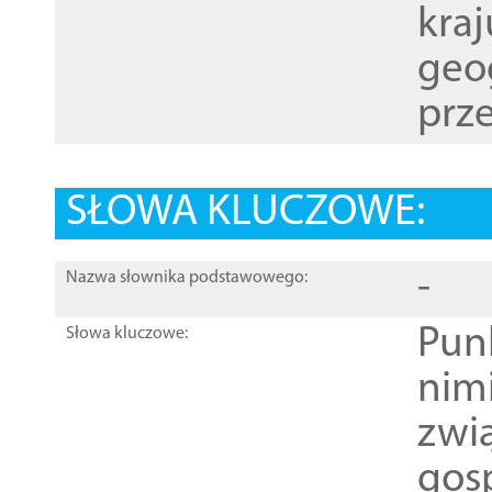
kraj
geog
prze
SŁOWA KLUCZOWE:
-
Nazwa słownika podstawowego:
Pun
Słowa kluczowe:
nim
zwi
gos