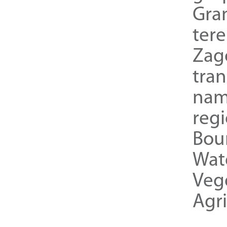
Gra
ter
Zag
tra
nam
reg
Bou
Wat
Veg
Agri