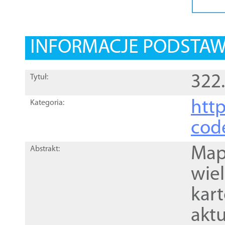
INFORMACJE PODSTA
322
Tytuł:
http
Kategoria:
cod
Mapa
Abstrakt:
wie
kar
akt