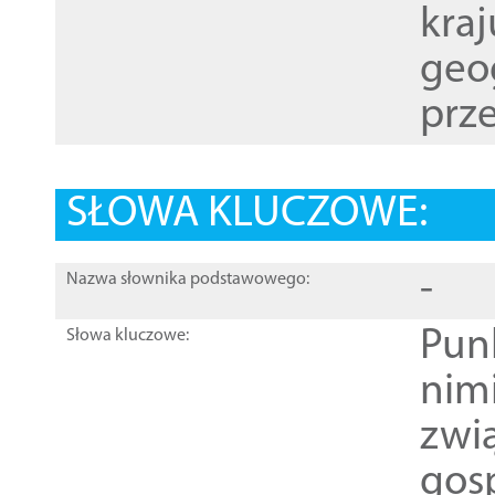
kraj
geog
prze
SŁOWA KLUCZOWE:
-
Nazwa słownika podstawowego:
Pun
Słowa kluczowe:
nim
zwi
gos