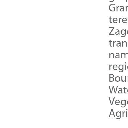
Gra
ter
Zag
tra
nam
reg
Bou
Wat
Veg
Agri