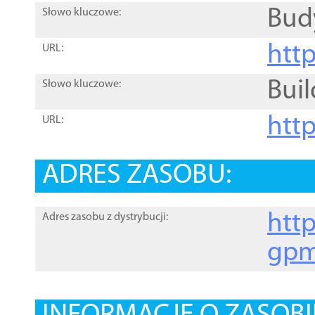
Bud
Słowo kluczowe:
htt
URL:
Buil
Słowo kluczowe:
htt
URL:
ADRES ZASOBU:
http
Adres zasobu z dystrybucji:
gpm