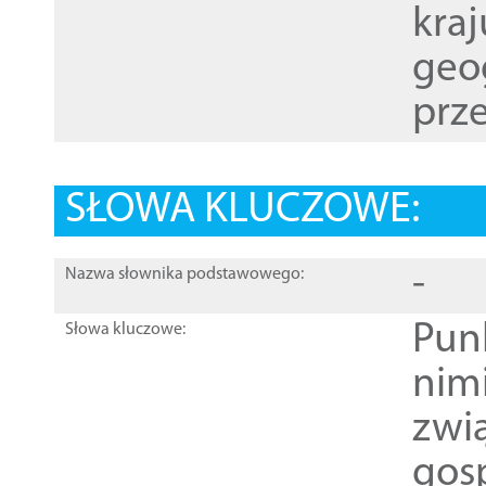
kraj
geog
prze
SŁOWA KLUCZOWE:
-
Nazwa słownika podstawowego:
Pun
Słowa kluczowe:
nim
zwi
gos