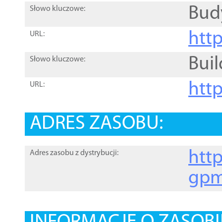
Bud
Słowo kluczowe:
htt
URL:
Buil
Słowo kluczowe:
htt
URL:
ADRES ZASOBU:
http
Adres zasobu z dystrybucji:
gpm