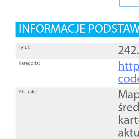
INFORMACJE PODSTA
242
Tytuł:
http
Kategoria:
cod
Mapa
Abstrakt:
śre
kar
akt