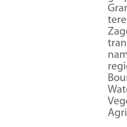
Gra
ter
Zag
tra
nam
reg
Bou
Wat
Veg
Agri