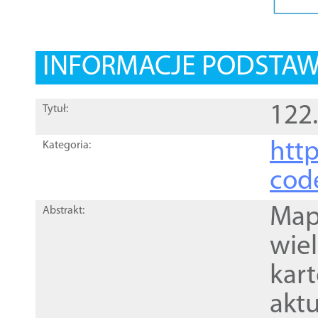
INFORMACJE PODSTA
122
Tytuł:
http
Kategoria:
cod
Mapa
Abstrakt:
wie
kar
akt