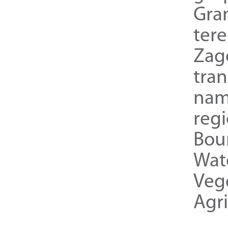
Gra
ter
Zag
tra
nam
reg
Bou
Wat
Veg
Agri