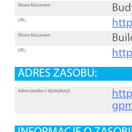
Bud
Słowo kluczowe:
htt
URL:
Buil
Słowo kluczowe:
htt
URL:
ADRES ZASOBU:
http
Adres zasobu z dystrybucji:
gpm