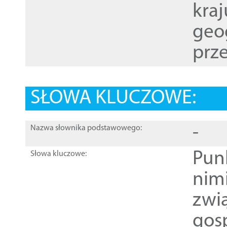
kraj
geog
prze
SŁOWA KLUCZOWE:
-
Nazwa słownika podstawowego:
Pun
Słowa kluczowe:
nim
zwi
gos