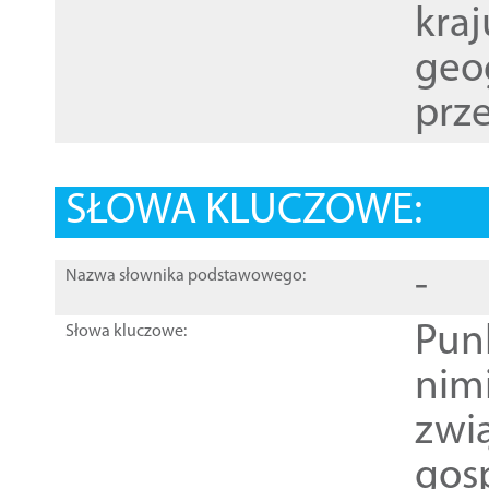
kraj
geog
prze
SŁOWA KLUCZOWE:
-
Nazwa słownika podstawowego:
Pun
Słowa kluczowe:
nim
zwi
gos