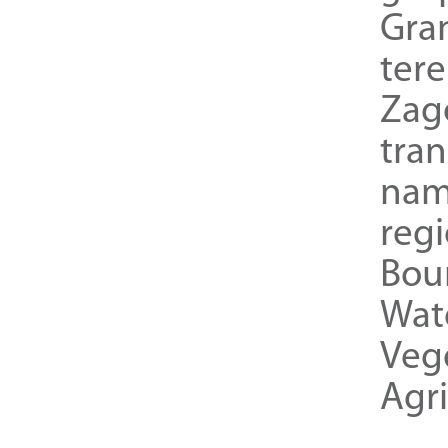
Gra
ter
Zag
tra
nam
reg
Bou
Wat
Veg
Agri