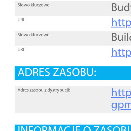
Bud
Słowo kluczowe:
htt
URL:
Buil
Słowo kluczowe:
htt
URL:
ADRES ZASOBU:
http
Adres zasobu z dystrybucji:
gpm