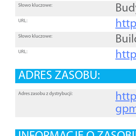
Bud
Słowo kluczowe:
htt
URL:
Buil
Słowo kluczowe:
htt
URL:
ADRES ZASOBU:
http
Adres zasobu z dystrybucji:
gpm