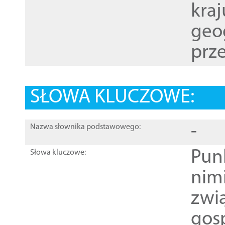
kraj
geog
prze
SŁOWA KLUCZOWE:
-
Nazwa słownika podstawowego:
Pun
Słowa kluczowe:
nim
zwi
gos