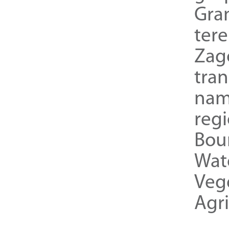
Gra
ter
Zag
tra
nam
reg
Bou
Wat
Veg
Agri