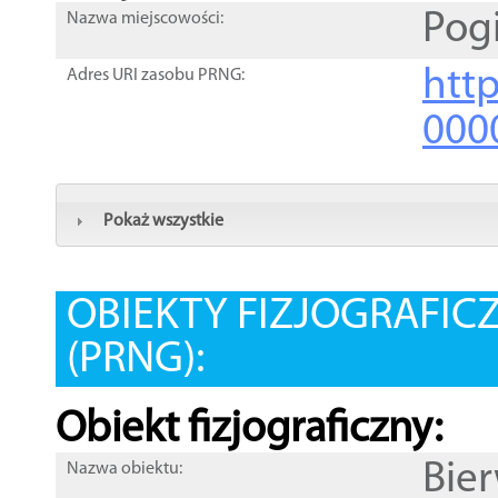
Pog
Nazwa miejscowości:
htt
Adres URI zasobu PRNG:
000
Pokaż wszystkie
OBIEKTY FIZJOGRAFIC
(PRNG):
Obiekt fizjograficzny:
Bie
Nazwa obiektu: