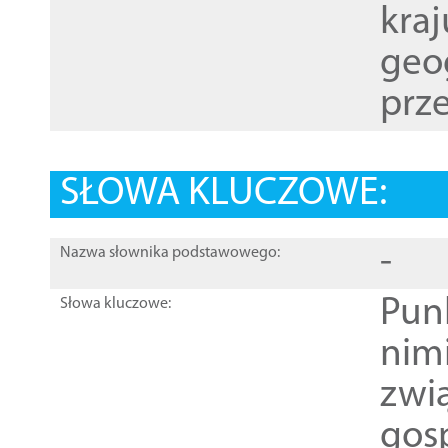
kraj
geog
prze
SŁOWA KLUCZOWE:
-
Nazwa słownika podstawowego:
Pun
Słowa kluczowe:
nim
zwi
gos