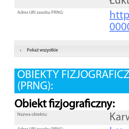
Łuk
htt
Adres URI zasobu PRNG:
000
Pokaż wszystkie
OBIEKTY FIZJOGRAFIC
(PRNG):
Obiekt fizjograficzny:
Kar
Nazwa obiektu: