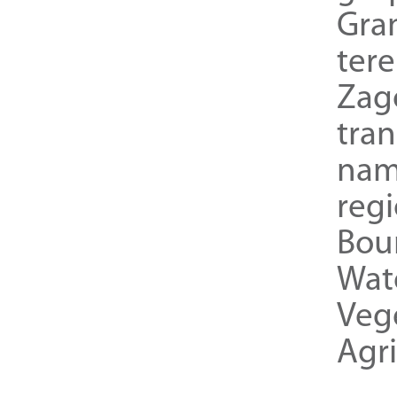
Gra
ter
Zag
tra
nam
reg
Bou
Wat
Veg
Agri