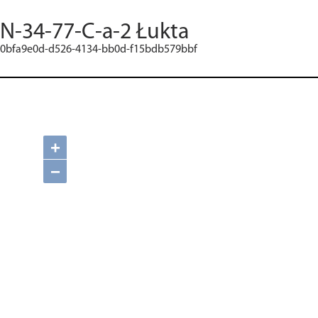
N-34-77-C-a-2 Łukta
0bfa9e0d-d526-4134-bb0d-f15bdb579bbf
+
−