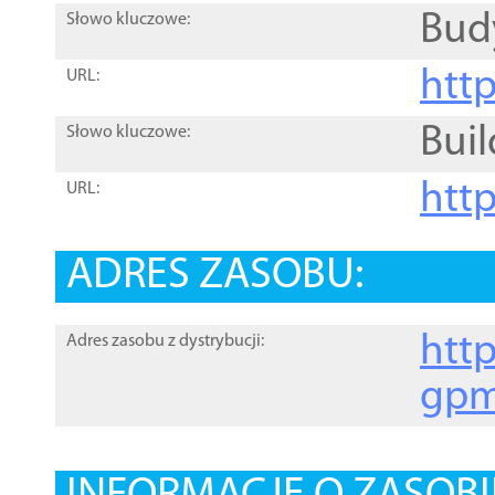
Bud
Słowo kluczowe:
htt
URL:
Buil
Słowo kluczowe:
htt
URL:
ADRES ZASOBU:
http
Adres zasobu z dystrybucji:
gpm