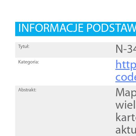
INFORMACJE PODSTA
N-3
Tytuł:
http
Kategoria:
cod
Mapa
Abstrakt:
wie
kar
akt