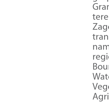
Gra
ter
Zag
tra
nam
reg
Bou
Wat
Veg
Agri