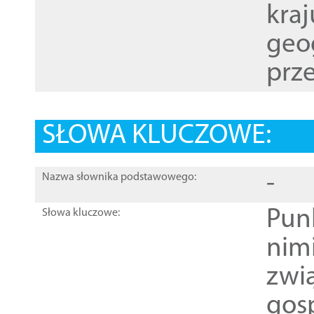
kraj
geog
prze
SŁOWA KLUCZOWE:
-
Nazwa słownika podstawowego:
Pun
Słowa kluczowe:
nim
zwi
gos