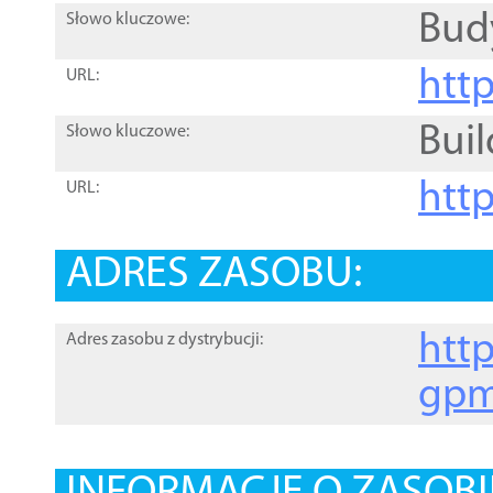
Bud
Słowo kluczowe:
htt
URL:
Buil
Słowo kluczowe:
htt
URL:
ADRES ZASOBU:
http
Adres zasobu z dystrybucji:
gpm