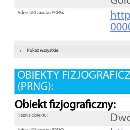
Gol
htt
Adres URI zasobu PRNG:
000
Pokaż wszystkie
OBIEKTY FIZJOGRAFIC
(PRNG):
Obiekt fizjograficzny:
Dwo
Nazwa obiektu: