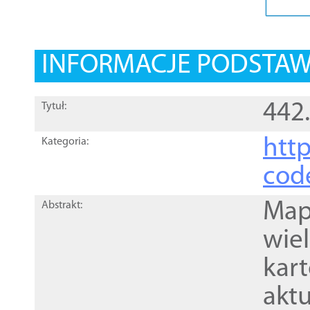
INFORMACJE PODSTA
442
Tytuł:
http
Kategoria:
cod
Mapa
Abstrakt:
wie
kar
akt