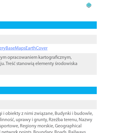
ageryBaseMapsEarthCover
owym opracowaniem kartograficznym,
ju. Treść stanowią elementy środowiska
i i obiekty z nimi związane
,
Budynki i budowle
,
linność, uprawy i grunty
,
Rzeźba terenu
,
Nazwy
nsportowe
,
Regiony morskie
,
Geographical
l network points
,
Boundary
,
Roads
,
Railways
,