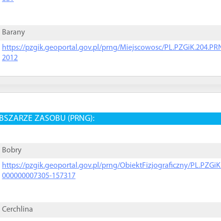
Barany
https://pzgik.geoportal.gov.pl/prng/Miejscowosc/PL.PZGiK.204.
2012
BSZARZE ZASOBU (PRNG):
Bobry
https://pzgik.geoportal.gov.pl/prng/ObiektFizjograficzny/PL.PZG
000000007305-157317
Cerchlina