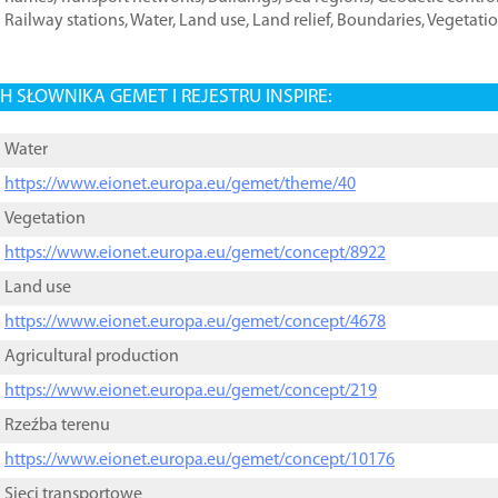
Railway stations
,
Water
,
Land use
,
Land relief
,
Boundaries
,
Vegetati
 SŁOWNIKA GEMET I REJESTRU INSPIRE:
Water
https://www.eionet.europa.eu/gemet/theme/40
Vegetation
https://www.eionet.europa.eu/gemet/concept/8922
Land use
https://www.eionet.europa.eu/gemet/concept/4678
Agricultural production
https://www.eionet.europa.eu/gemet/concept/219
Rzeźba terenu
https://www.eionet.europa.eu/gemet/concept/10176
Sieci transportowe