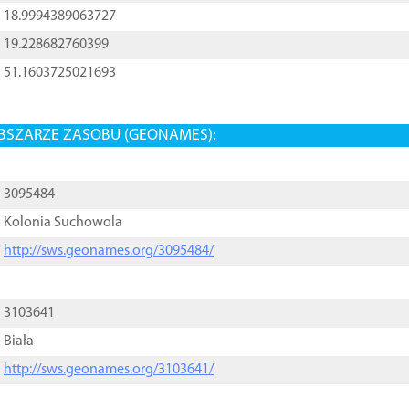
18.9994389063727
19.228682760399
51.1603725021693
BSZARZE ZASOBU (GEONAMES):
3095484
Kolonia Suchowola
http://sws.geonames.org/3095484/
3103641
Biała
http://sws.geonames.org/3103641/