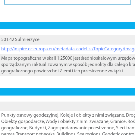
501.42 Sulmierzyce
http://inspire.ec.europa.eu/metadata-codelist/TopicCategory/im
Mapa topograficzna w skali 1:25000 jest średnioskalowym urzęd
sporządzanym i aktualizowanym w sposób jednolity dla całego kra
geograficznego powierzchni Ziemi i ich przestrzenne związki.
-
Punkty osnowy geodezyjnej
,
Koleje i obiekty z nimi związane
,
Drog
Obiekty gospodarcze
,
Wody i obiekty z nimi związane
,
Granice
,
Roś
geograficzne
,
Budynki
,
Zagospodarowanie przestrzenne
,
Sieci tra
names
,
Transport networks
,
Buildings
,
Sea regions
,
Geodetic contro