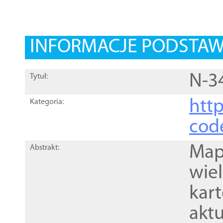
INFORMACJE PODSTA
N-3
Tytuł:
http
Kategoria:
cod
Mapa
Abstrakt:
wie
kar
akt