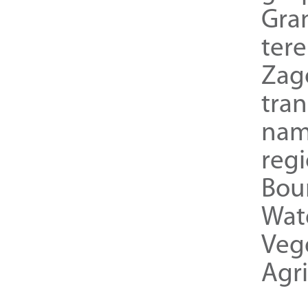
Gra
ter
Zag
tra
nam
reg
Bou
Wat
Veg
Agri