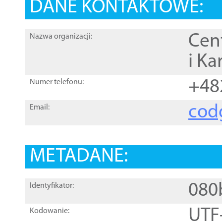
DANE KONTAKTOWE:
Cen
Nazwa organizacji:
i Ka
+48
Numer telefonu:
cod
Email:
METADANE:
080
Identyfikator:
UTF
Kodowanie: