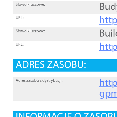
Bud
Słowo kluczowe:
htt
URL:
Buil
Słowo kluczowe:
htt
URL:
ADRES ZASOBU:
http
Adres zasobu z dystrybucji:
gpm