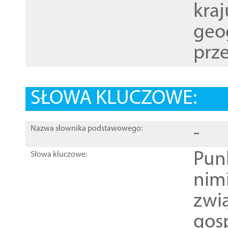
kraj
geog
prze
SŁOWA KLUCZOWE:
-
Nazwa słownika podstawowego:
Pun
Słowa kluczowe:
nim
zwi
gos