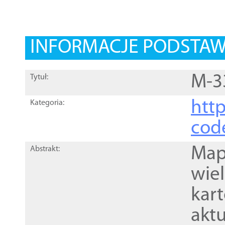
INFORMACJE PODSTA
M-3
Tytuł:
http
Kategoria:
cod
Mapa
Abstrakt:
wie
kar
akt