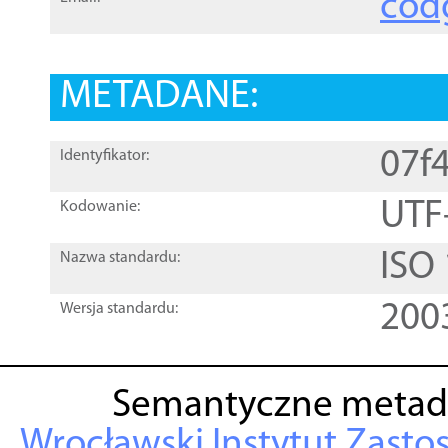
cod
METADANE:
07f
Identyfikator:
UTF
Kodowanie:
ISO
Nazwa standardu:
200
Wersja standardu:
Semantyczne metad
Wrocławski Instytut Zasto