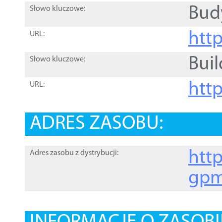
Bud
Słowo kluczowe:
htt
URL:
Buil
Słowo kluczowe:
htt
URL:
ADRES ZASOBU:
http
Adres zasobu z dystrybucji:
gpm