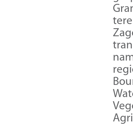
Gra
ter
Zag
tra
nam
reg
Bou
Wat
Veg
Agri