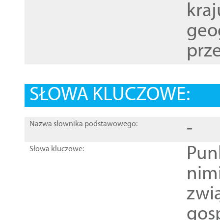
kraj
geog
prze
SŁOWA KLUCZOWE:
-
Nazwa słownika podstawowego:
Pun
Słowa kluczowe:
nim
zwi
gos