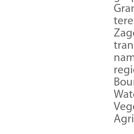
Gra
ter
Zag
tra
nam
reg
Bou
Wat
Veg
Agri