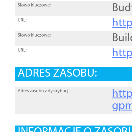
Bud
Słowo kluczowe:
htt
URL:
Buil
Słowo kluczowe:
htt
URL:
ADRES ZASOBU:
http
Adres zasobu z dystrybucji:
gpm