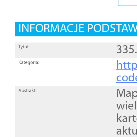
INFORMACJE PODSTA
335.
Tytuł:
http
Kategoria:
cod
Mapa
Abstrakt:
wie
kar
akt