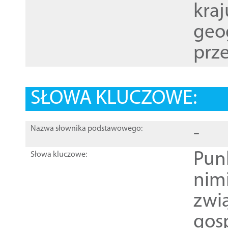
kraj
geog
prze
SŁOWA KLUCZOWE:
-
Nazwa słownika podstawowego:
Pun
Słowa kluczowe:
nim
zwi
gos