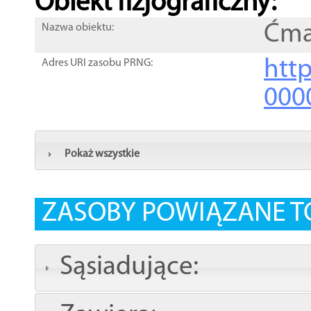
Obiekt fizjograficzny:
Ćma
Nazwa obiektu:
http
Adres URI zasobu PRNG:
000
Pokaż wszystkie
ZASOBY POWIĄZANE T
Sąsiadujące: