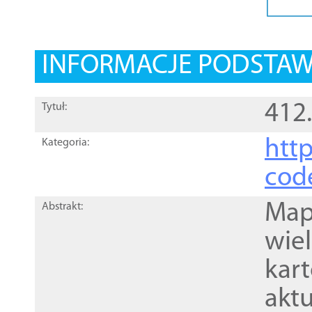
INFORMACJE PODSTA
412.
Tytuł:
http
Kategoria:
cod
Mapa
Abstrakt:
wie
kar
akt