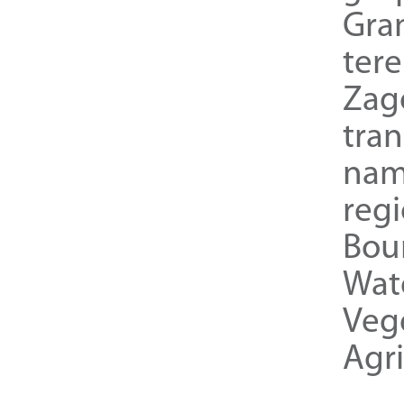
Gra
ter
Zag
tra
nam
reg
Bou
Wat
Veg
Agri