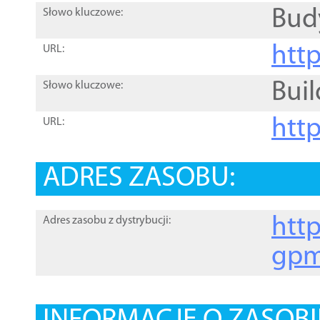
Bud
Słowo kluczowe:
htt
URL:
Buil
Słowo kluczowe:
htt
URL:
ADRES ZASOBU:
http
Adres zasobu z dystrybucji:
gpm