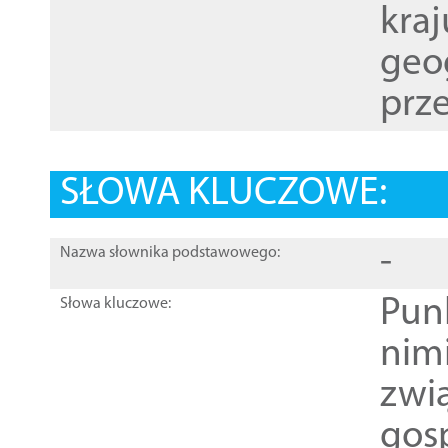
kraj
geog
prze
SŁOWA KLUCZOWE:
-
Nazwa słownika podstawowego:
Pun
Słowa kluczowe:
nim
zwi
gos