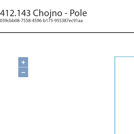
412.143 Chojno - Pole
039cbb08-7558-4596-b175-955387ec91aa
+
−