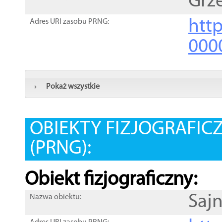
Grz
htt
Adres URI zasobu PRNG:
000
Pokaż wszystkie
OBIEKTY FIZJOGRAFIC
(PRNG):
Obiekt fizjograficzny:
Saj
Nazwa obiektu: