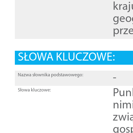
kraj
geog
prze
SŁOWA KLUCZOWE:
-
Nazwa słownika podstawowego:
Pun
Słowa kluczowe:
nim
zwi
gos