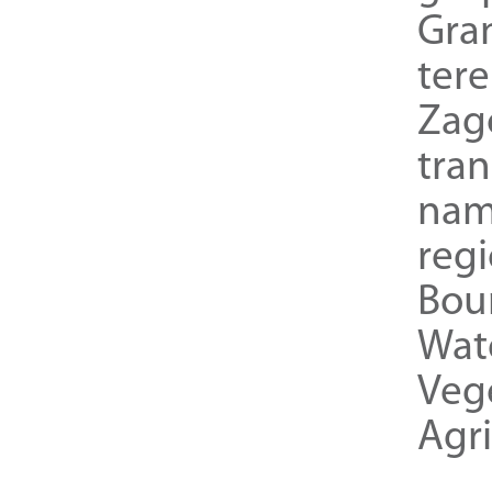
Gra
ter
Zag
tra
nam
reg
Bou
Wat
Veg
Agri