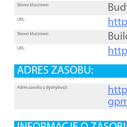
Bud
Słowo kluczowe:
htt
URL:
Buil
Słowo kluczowe:
htt
URL:
ADRES ZASOBU:
http
Adres zasobu z dystrybucji:
gpm