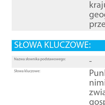
kraj
geog
prze
SŁOWA KLUCZOWE:
-
Nazwa słownika podstawowego:
Pun
Słowa kluczowe:
nim
zwi
gos