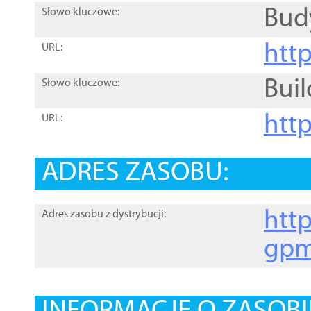
Bud
Słowo kluczowe:
htt
URL:
Buil
Słowo kluczowe:
htt
URL:
ADRES ZASOBU:
http
Adres zasobu z dystrybucji:
gpm