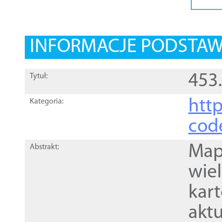
INFORMACJE PODSTA
453
Tytuł:
http
Kategoria:
cod
Mapa
Abstrakt:
wie
kar
akt