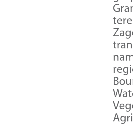
Gra
ter
Zag
tra
nam
reg
Bou
Wat
Veg
Agri